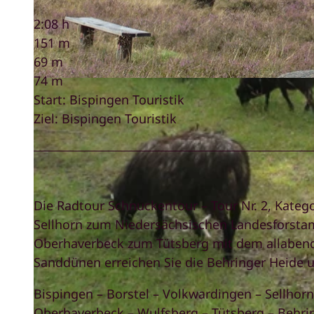
2:08 h
151 m
69 m
74 m
© Bispingen Touristik |
CC-BY-SA
Start: Bispingen Touristik
Ziel: Bispingen Touristik
Die Radtour Schnuckentour – Tour Nr. 2, Katego
Sellhorn zum Niedersächsischen Landesforst
Oberhaverbeck zum Tütsberg mit dem allabend
Sanddünen erreichen Sie die Behringer Heide 
Bispingen – Borstel – Volkwardingen – Sellho
Oberhaverbeck – Wulfsberg – Tütsberg – Behri