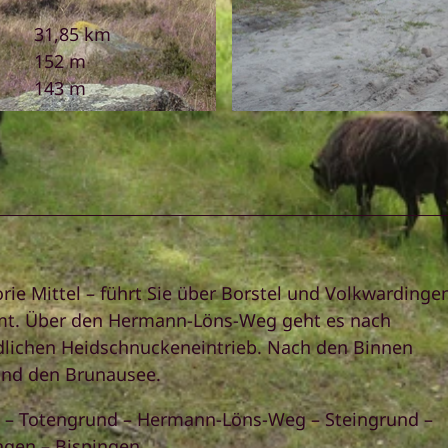
31,85 km
152 m
143 m
© Bispingen Touristik |
CC-BY-SA
rie Mittel – führt Sie über Borstel und Volkwardinge
amt. Über den Hermann-Löns-Weg geht es nach
lichen Heidschnuckeneintrieb. Nach den Binnen
und den Brunausee.
rn – Totengrund – Hermann-Löns-Weg – Steingrund –
ngen – Bispingen