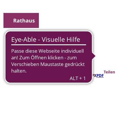
Rathaus
uche
Teilen
GPX
PDF