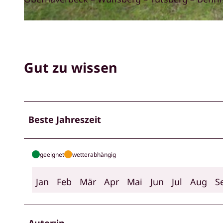
© Bispingen Touristik |
CC-BY-SA
Gut zu wissen
Beste Jahreszeit
geeignet
wetterabhängig
Jan
Feb
Mär
Apr
Mai
Jun
Jul
Aug
S
Autor:in