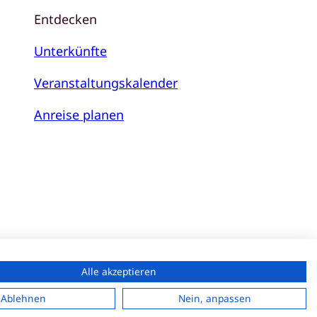
Entdecken
Unterkünfte
Veranstaltungskalender
Anreise planen
Alle akzeptieren
tenschutzerklärung
Ablehnen
Nein, anpassen
klärung zur Barrierefreiheit
Impressum