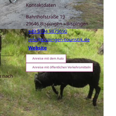
Kontaktdaten
Bahnhofstraße 19
29646
Bispingen
- Bispingen
+49 5194 9879690
info@bispingen-touristik.de
Website
Anreise mit dem Auto
Anreise mit öffentlichen Verkehrsmitteln
n nach