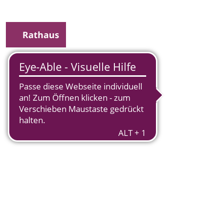
Rathaus
uche