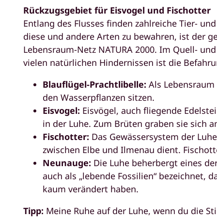
Rückzugsgebiet für Eisvogel und Fischotter
Entlang des Flusses finden zahlreiche Tier- un
diese und andere Arten zu bewahren, ist der g
Lebensraum-Netz NATURA 2000. Im Quell- und M
vielen natürlichen Hindernissen ist die Befahru
Blauflügel-Prachtlibelle:
Als Lebensraum b
den Wasserpflanzen sitzen.
Eisvogel:
Eisvögel, auch fliegende Edelst
in der Luhe. Zum Brüten graben sie sich am
Fischotter:
Das Gewässersystem der Luhe 
zwischen Elbe und Ilmenau dient. Fischott
Neunauge:
Die Luhe beherbergt eines d
auch als „lebende Fossilien“ bezeichnet, da
kaum verändert haben.
Tipp:
Meine Ruhe auf der Luhe, wenn du die St