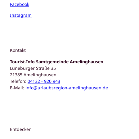
f
z
n
Facebook
f
L
n
Instagram
o
e
p
n
a
u
t
a
Kontakt
l
'
Tourist-Info Samtgemeinde Amelinghausen
ö
Lüneburger Straße 35
f
21385 Amelinghausen
f
Telefon:
04132 - 920 943
n
E-Mail:
info@urlaubsregion-amelinghausen.de
e
n
Entdecken