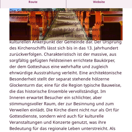
Route
Website
St. Peter und Paul Kirche in Betzendorf!
Die St. Peter und Paul Kirche in Betzendorf ist ein
© SG Amelinghausen |
CC-BY-SA
© SG Amelinghausen |
CC-BY-SA
herausragendes Zeugnis mittelalterlicher
Sakralarchitektur in der Lüneburger Heide. Als
historische Feldsteinkirche prägt das Bauwerk seit
Jahrhunderten das Ortsbild und stellt einen zentralen
kulturellen Ankerpunkt der Gemeinde dar. Der Ursprung
© SG Amelinghausen |
CC-BY-SA
des Kirchenschiffs lässt sich bis in das 13. Jahrhundert
zurückverfolgen. Charakteristisch ist der massive, aus
sorgfältig gefügten Feldsteinen errichtete Baukörper,
der dem Gotteshaus eine wehrhafte und zugleich
ehrwürdige Ausstrahlung verleiht. Eine architektonische
Besonderheit stellt der separat stehende hölzerne
Glockenturm dar, eine für die Region typische Bauweise,
die das historische Ensemble vervollständigt. Im
Inneren erwartet Besucher ein schlichter, aber
stimmungsvoller Raum, der zur Besinnung und zum
Verweilen einlädt. Die Kirche dient nicht nur als Ort für
Gottesdienste, sondern wird auch für kulturelle
Veranstaltungen und Konzerte genutzt, was ihre
Bedeutung für das regionale Leben unterstreicht. Als