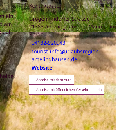
Kontaktdaten
n ein.
Drögennindorfer Strasse
rt am
21385
Amelinghausen
- Marxen am
e auf
Berge
04132-920943
-
tourist-info@urlaubsregion-
amelinghausen.de
Website
heide.
Anreise mit dem Auto
Anreise mit öffentlichen Verkehrsmitteln