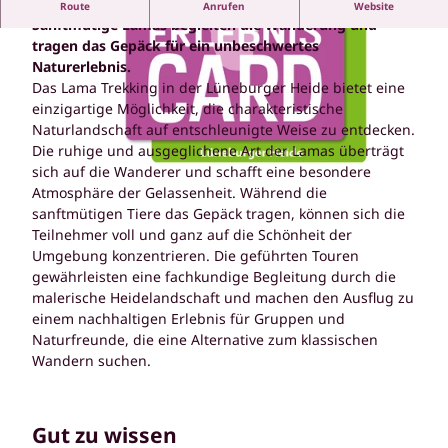
Die Lüneburger Heide einmal anders erleben:
Route
Anrufen
Website
Sanftmütige Lamas begleiten die Wanderung und
tragen das Gepäck für ein unbeschwertes
Naturerlebnis.
Das Lama Trekking in der Lüneburger Heide bietet eine
einzigartige Möglichkeit, die charakteristische
Naturlandschaft auf entschleunigte Weise zu entdecken.
© Dietmar Preißler |
CC-BY-SA
Die ruhige und ausgeglichene Art der Lamas überträgt
sich auf die Wanderer und schafft eine besondere
Atmosphäre der Gelassenheit. Während die
© Bispingen Touristik e.V. |
CC-BY-SA
sanftmütigen Tiere das Gepäck tragen, können sich die
Teilnehmer voll und ganz auf die Schönheit der
Umgebung konzentrieren. Die geführten Touren
gewährleisten eine fachkundige Begleitung durch die
malerische Heidelandschaft und machen den Ausflug zu
einem nachhaltigen Erlebnis für Gruppen und
Naturfreunde, die eine Alternative zum klassischen
Wandern suchen.
Gut zu wissen