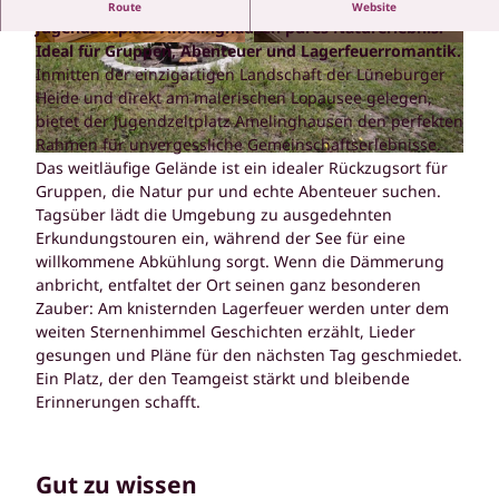
Idyllisch am Lopausee gelegen, bietet der
Route
Website
Jugendzeltplatz Amelinghausen pures Naturerlebnis.
Ideal für Gruppen, Abenteuer und Lagerfeuerromantik.
© SG Amelinghausen |
CC-BY-SA
© SG Amelinghausen |
CC-BY-SA
Inmitten der einzigartigen Landschaft der Lüneburger
Heide und direkt am malerischen Lopausee gelegen,
bietet der Jugendzeltplatz Amelinghausen den perfekten
Rahmen für unvergessliche Gemeinschaftserlebnisse.
© SG Amelinghausen |
CC-BY-SA
Das weitläufige Gelände ist ein idealer Rückzugsort für
Gruppen, die Natur pur und echte Abenteuer suchen.
Tagsüber lädt die Umgebung zu ausgedehnten
Erkundungstouren ein, während der See für eine
willkommene Abkühlung sorgt. Wenn die Dämmerung
anbricht, entfaltet der Ort seinen ganz besonderen
Zauber: Am knisternden Lagerfeuer werden unter dem
weiten Sternenhimmel Geschichten erzählt, Lieder
gesungen und Pläne für den nächsten Tag geschmiedet.
Ein Platz, der den Teamgeist stärkt und bleibende
Erinnerungen schafft.
Gut zu wissen