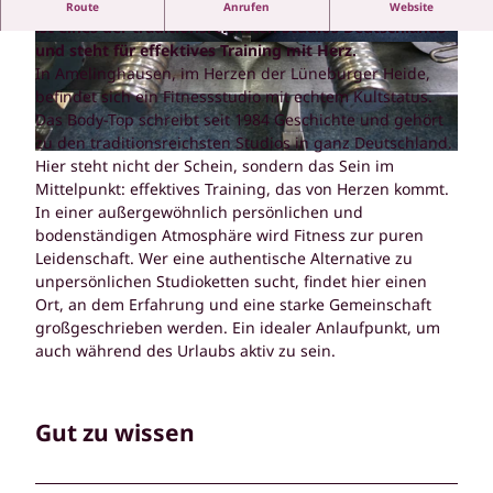
Kultstatus seit 1984: Das Body-Top in Amelinghausen
Route
Anrufen
Website
ist eines der traditionsreichsten Studios Deutschlands
und steht für effektives Training mit Herz.
© SG Amelinghausen |
CC-BY-SA
© SG Amelinghausen |
CC-BY-SA
In Amelinghausen, im Herzen der Lüneburger Heide,
befindet sich ein Fitnessstudio mit echtem Kultstatus.
Das Body-Top schreibt seit 1984 Geschichte und gehört
zu den traditionsreichsten Studios in ganz Deutschland.
© SG Amelinghausen |
CC-BY-SA
Hier steht nicht der Schein, sondern das Sein im
Mittelpunkt: effektives Training, das von Herzen kommt.
In einer außergewöhnlich persönlichen und
bodenständigen Atmosphäre wird Fitness zur puren
Leidenschaft. Wer eine authentische Alternative zu
unpersönlichen Studioketten sucht, findet hier einen
Ort, an dem Erfahrung und eine starke Gemeinschaft
großgeschrieben werden. Ein idealer Anlaufpunkt, um
auch während des Urlaubs aktiv zu sein.
Gut zu wissen