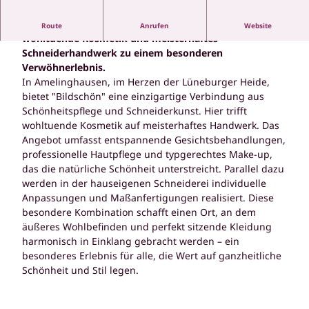
Einzigartig in Amelinghausen: Hier verbinden sich
Route
Anrufen
Website
wohltuende Kosmetik und meisterhaftes
Schneiderhandwerk zu einem besonderen
Verwöhnerlebnis.
In Amelinghausen, im Herzen der Lüneburger Heide,
bietet "Bildschön" eine einzigartige Verbindung aus
Schönheitspflege und Schneiderkunst. Hier trifft
wohltuende Kosmetik auf meisterhaftes Handwerk. Das
Angebot umfasst entspannende Gesichtsbehandlungen,
professionelle Hautpflege und typgerechtes Make-up,
das die natürliche Schönheit unterstreicht. Parallel dazu
werden in der hauseigenen Schneiderei individuelle
Anpassungen und Maßanfertigungen realisiert. Diese
besondere Kombination schafft einen Ort, an dem
äußeres Wohlbefinden und perfekt sitzende Kleidung
harmonisch in Einklang gebracht werden – ein
besonderes Erlebnis für alle, die Wert auf ganzheitliche
Schönheit und Stil legen.