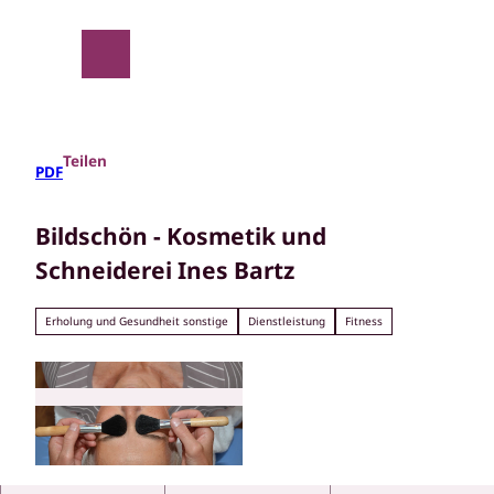
Z
u
m
Suche
Menü
I
n
h
a
Teilen
PDF
l
t
Bildschön - Kosmetik und
Schneiderei Ines Bartz
Erholung und Gesundheit sonstige
Dienstleistung
Fitness
© Ines Bartz |
CC-BY-SA