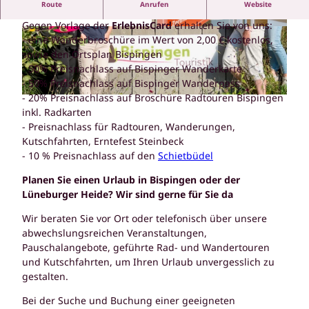
Route
Anrufen
Website
Ihre Tourist Information Bispingen Touristik
Gegen Vorlage der
ErlebnisCard
erhalten Sie von uns:
© ErlebnisCard Lüneburger Heide, Bispingen T
© Bispingen Touristik e.V. |
CC-BY-SA
- eine Wanderbroschüre im Wert von 2,00 € kostenlos,
ouristik e.V. |
CC-BY-SA
sowie den Ortsplan Bispingen
- 50% Preisnachlass auf Bispinger Wanderkarte
- 50% Preisnachlass auf Bispinger Wanderpass
- 20% Preisnachlass auf Broschüre Radtouren Bispingen
© Bispingen Touristik, SNAPSHOTZ BY PETRAFISCHER |
CC-BY-SA
inkl. Radkarten
- Preisnachlass für Radtouren, Wanderungen,
Kutschfahrten, Erntefest Steinbeck
- 10 % Preisnachlass auf den
Schietbüdel
Planen Sie einen Urlaub in Bispingen oder der
Lüneburger Heide? Wir sind gerne für Sie da
Wir beraten Sie vor Ort oder telefonisch über unsere
abwechslungsreichen Veranstaltungen,
Pauschalangebote, geführte Rad- und Wandertouren
und Kutschfahrten, um Ihren Urlaub unvergesslich zu
gestalten.
Bei der Suche und Buchung einer geeigneten