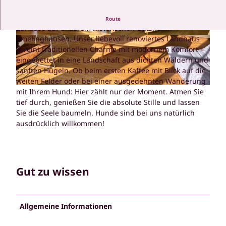
Entfliehen Sie dem Alltag und finden Sie Ihr zweites
Route
Zuhause auf unserem historischen Gutshof in
Amelinghausen. Unser liebevoll renoviertes Landhaus
© Gut Holthof |
CC-BY-NC
© Gut Holthof |
CC-BY-NC
vereint traditionellen Charme mit modernem Komfort –
eingebettet in eine Landschaft aus dichten Wäldern und
sanften Hügeln. Ob beim ersten Kaffee mit Blick auf die
weiten Felder oder bei einer ausgedehnten Wanderung
© Gut Holtorf |
CC-BY-SA
mit Ihrem Hund: Hier zählt nur der Moment. Atmen Sie
tief durch, genießen Sie die absolute Stille und lassen
Sie die Seele baumeln. Hunde sind bei uns natürlich
ausdrücklich willkommen!
Gut zu wissen
Allgemeine Informationen