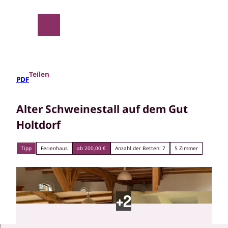
Z
u
m
Suche
Menü
I
n
h
a
Teilen
PDF
l
t
Alter Schweinestall auf dem Gut
Holtdorf
Tipp
Ferienhaus
ab 200,00 €
Anzahl der Betten: 7
5 Zimmer