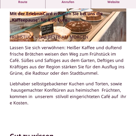
Route
Anrufen
Website
Café "Schmucke Witwe"
Mit der ErlebnisCard erhalten Sie bei uns die
© ErlebnisCard Lüneburger Heide, Bispingen T
© Andreas Koerner bildhuebsche Fotografie |
ouristik e.V. |
CC-BY-SA
CC-BY-SA
„Kaffeepause“ für 8,00 Euro.
FRÜHSTÜCK – DAS BESTE AM MORGEN
© Schmucke Witwe, Andreas Koerner bildhuebsche fot |
CC-BY-SA
Lassen Sie sich verwöhnen: Heißer Kaffee und duftend
frische Brötchen weisen den Weg zum Frühstück im
Café. Süßes und Saftiges aus dem Garten, Deftiges und
Kräftiges aus der Region stärken Sie für den Ausflug ins
Grüne, die Radtour oder den Stadtbummel.
Liebhaber selbstgebackener Kuchen und Torten, sowie
hausgemachter Konfitüren aus heimischen Früchten,
kommen in unserem stilvoll eingerichteten Café auf ihr
e Kosten.