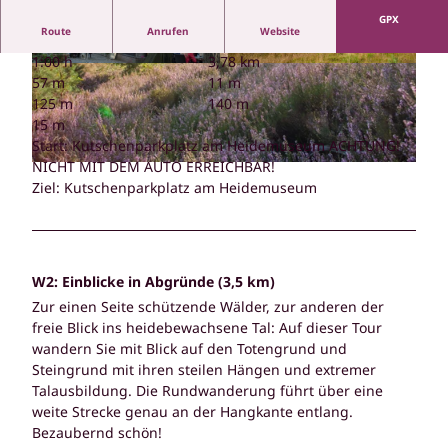
GPX
Route
Anrufen
Website
1:00 h
3,78 km
© Bispingen Touristik |
CC-BY-SA
© Bispingen Touristik |
CC-BY-SA
57 m
11 m
125 m
140 m
15 m
Start: Kutschenparkplatz am Heidemuseum ACHTUNG!
NICHT MIT DEM AUTO ERREICHBAR!
© Bispingen Touristik
Ziel: Kutschenparkplatz am Heidemuseum
W2: Einblicke in Abgründe (3,5 km)
Zur einen Seite schützende Wälder, zur anderen der
freie Blick ins heidebewachsene Tal: Auf dieser Tour
wandern Sie mit Blick auf den Totengrund und
Steingrund mit ihren steilen Hängen und extremer
Talausbildung. Die Rundwanderung führt über eine
weite Strecke genau an der Hangkante entlang.
Bezaubernd schön!