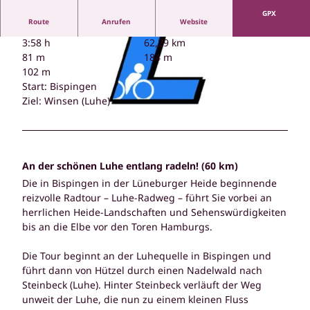
GPX
Route
Anrufen
Website
3:58 h
62,29 km
81 m
184 m
102 m
Start: Bispingen
Ziel: Winsen (Luhe)
© Foto von Dominika Roseclay von Pexels
© Bispingen Touristik
An der schönen Luhe entlang radeln! (60 km)
Die in Bispingen in der Lüneburger Heide beginnende
reizvolle Radtour – Luhe-Radweg – führt Sie vorbei an
herrlichen Heide-Landschaften und Sehenswürdigkeiten
bis an die Elbe vor den Toren Hamburgs.
Die Tour beginnt an der Luhequelle in Bispingen und
führt dann von Hützel durch einen Nadelwald nach
Steinbeck (Luhe). Hinter Steinbeck verläuft der Weg
unweit der Luhe, die nun zu einem kleinen Fluss