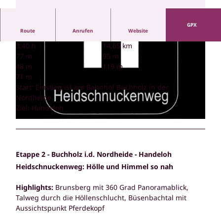
GPX
Route
Anrufen
Website
3:40 h
14,65 km
77 m
95 m
48 m
119 m
71 m
Start: Einstieg ist am Bahnhof Buchholz in der
Nordheide
© Bispingen Touristik |
CC-BY-SA
Ziel: Handeloh
© Bispingen Touristik
Etappe 2 - Buchholz i.d. Nordheide - Handeloh
Heidschnuckenweg: Hölle und Himmel so nah
Highlights:
Brunsberg mit 360 Grad Panoramablick,
Talweg durch die Höllenschlucht, Büsenbachtal mit
Aussichtspunkt Pferdekopf