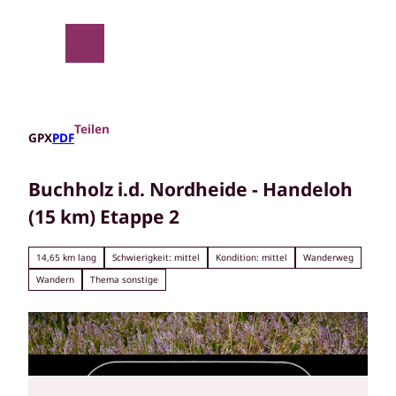
Z
u
m
Suche
Menü
I
n
h
a
Teilen
GPX
PDF
l
t
Buchholz i.d. Nordheide - Handeloh
(15 km) Etappe 2
14,65 km lang
Schwierigkeit: mittel
Kondition: mittel
Wanderweg
Wandern
Thema sonstige