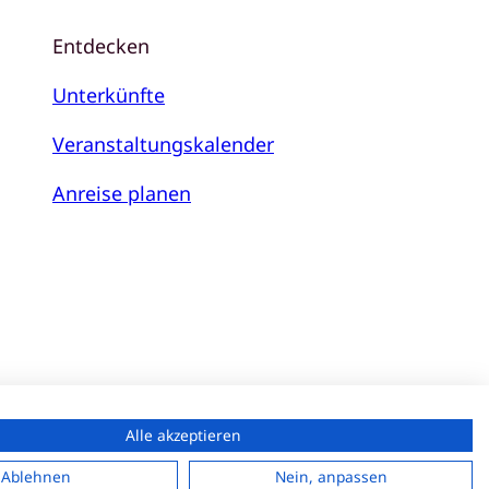
Entdecken
Unterkünfte
Veranstaltungskalender
Anreise planen
Alle akzeptieren
tenschutzerklärung
Ablehnen
Nein, anpassen
klärung zur Barrierefreiheit
Impressum