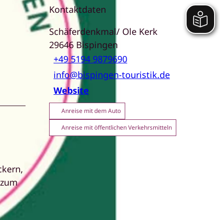
Kontaktdaten
Schäferdenkmal/ Ole Kerk
29646
Bispingen
+49 5194 9879690
info@bispingen-touristik.de
Website
Anreise mit dem Auto
Anreise mit öffentlichen Verkehrsmitteln
ckern,
 zum