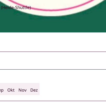
(Heide-Shuttle)
ep
Okt
Nov
Dez