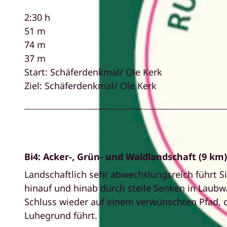
2:30 h
51 m
74 m
37 m
Start: Schäferdenkmal/ Ole Kerk
Ziel: Schäferdenkmal/ Ole Kerk
Bi4: Acker-, Grün- und Waldlandschaft (9 km)
Landschaftlich sehr abwechslungsreich führt S
hinauf und hinab durch steile Senken in Laub
Schluss wieder auf einem verwünschten Pfad,
Luhegrund führt.