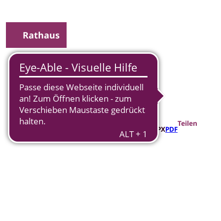
Rathaus
uche
Teilen
GPX
PDF