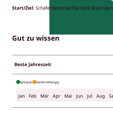
Start/Ziel
: Schäferdenkmal/Ole Kerk Bispingen 
© Bispingen Touristik e.V. |
CC-BY-SA
Gut zu wissen
© Bispingen Touristik e.V. |
CC-BY-SA
Beste Jahreszeit
geeignet
wetterabhängig
Jan
Feb
Mär
Apr
Mai
Jun
Jul
Aug
S