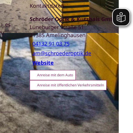
Kontaktdaten
Schröder Optik & Kurzhals GmbH
 – es
Lüneburger Straße 51
zu
21385
Amelinghausen
04132 91 03 75
n
am@schroederoptik.de
Website
Anreise mit dem Auto
Anreise mit öffentlichen Verkehrsmitteln