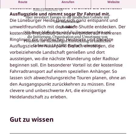
Erkunden Sie die Lüneburger Heide entspannt und
Route
Anrufen
Website
kostenlos. Der Heide-Shuttle verbindet die schönsten
Ausflugsziele und nimmt sogar Ihr Fahrrad mit.
Die Lüneburger Heide lässt sich ganz entspannt und
umweltfreundlich mit dem Heide-Shuttle entdecken. Der
kostenlose Freizeitbus-Service verbindet auf mehreren
Ringlinien die malerischen Heideorte und beliebte
©
CC-BY-SA
Ausflugsziele im Naturpark. Einfach einsteigen, die
vorbeiziehende Landschaft genießen und dort
aussteigen, wo die nächste Wanderung oder Radtour
©
CC-BY-SA
beginnen soll. Ein besonderer Vorteil ist der kostenlose
Fahrradtransport auf einem speziellen Anhänger. So
lassen sich abwechslungsreiche Touren planen, ohne an
den Ausgangspunkt zurückkehren zu müssen. Eine
clevere und unbeschwerte Art, die einzigartige
Heidelandschaft zu erleben.
Gut zu wissen