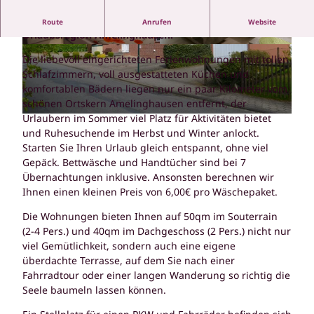
Willkommen bei Familie Schön in Soderstof, in der
Route
Anrufen
Website
Urlaubsregion Amelinghausen.
© Schön
© Schön
Die liebevoll eingerichteten Ferienwohnungen mit tollen
Schlafzimmern, voll ausgestatteten Küchen und
komfortablen Bädern liegen nur ein paar Kilometer vom
schönen Ortskern Amelinghausen entfernt, der
Urlaubern im Sommer viel Platz für Aktivitäten bietet
© Schön |
CC-BY-SA
und Ruhesuchende im Herbst und Winter anlockt.
Starten Sie Ihren Urlaub gleich entspannt, ohne viel
Gepäck. Bettwäsche und Handtücher sind bei 7
Übernachtungen inklusive. Ansonsten berechnen wir
Ihnen einen kleinen Preis von 6,00€ pro Wäschepaket.
Die Wohnungen bieten Ihnen auf 50qm im Souterrain
(2-4 Pers.) und 40qm im Dachgeschoss (2 Pers.) nicht nur
viel Gemütlichkeit, sondern auch eine eigene
überdachte Terrasse, auf dem Sie nach einer
Fahrradtour oder einer langen Wanderung so richtig die
Seele baumeln lassen können.