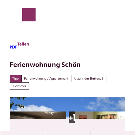
Z
u
m
Suche
Menü
I
n
h
a
Teilen
PDF
l
t
Ferienwohnung Schön
Tipp
Ferienwohnung / Appartement
Anzahl der Betten: 6
3 Zimmer