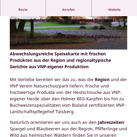
Route
Anrufen
Website
Landhaus Haverbeckhof
Leicht und Bodenständig – Modern und Traditionell
© VNP, Christian Burmester
© VNP, Christian Burmester
Bei uns bekommen Sie die ErlebnisCard-Kaffeepause
für 8,00 €.
© VNP
Abwechslungsreiche Speisekarte mit frischen
Produkten aus der Region und regionaltypische
Gerichte aus VNP-eigener Produktion
Mit Vorliebe bereiten wir das zu, was die
Region
und der
VNP Verein Naturschutzpark liefern: frische und
hochwertige Produkte von der Heidschnucke aus VNP-
eigener Herde über den Holmer BIO-Karpfen bis hin zu
Buchweizenspezialitäten vom Bioland zertifizierten VNP-
Landschaftspflegehof Tütsberg.
Natürlich orientieren wir uns auch an den
Jahreszeiten
:
Spargel und Blaubeeren aus der Region, Pfifferlinge und
Wild aus heimischen Wäldern finden Sie in unseren