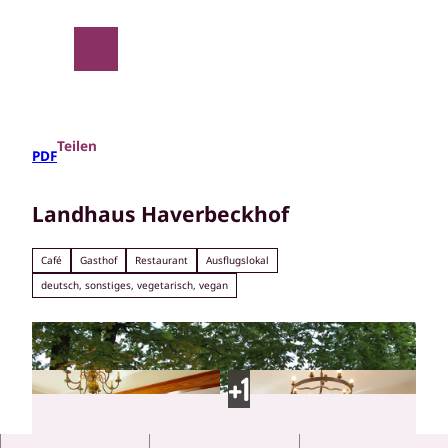
Z
u
m
Suche
Menü
I
n
h
a
Teilen
PDF
l
t
Landhaus Haverbeckhof
Café
Gasthof
Restaurant
Ausflugslokal
deutsch, sonstiges, vegetarisch, vegan