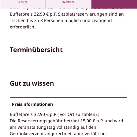
Euer Lieblings-Buffet mit unseren legendären Spareribs
Route
Website
und Fingerfood-Leckereien mit Beilagen und Desserts.
Buffetpreis 32,90 € p.P. Sitzplatzreservierungen sind an
Tischen bis zu 8 Personen möglich und zwingend
erforderlich.
Terminübersicht
Gut zu wissen
Preisinformationen
Buffetpreis 32,90 € p.P ( vor Ort zu zahlen) ;
Die Reservierungsgebühr beträgt 15,00 € p.P. und wird
am Veranstaltungstag vollständig auf den
Getränkeverzehr angerechnet, aber verfällt bei