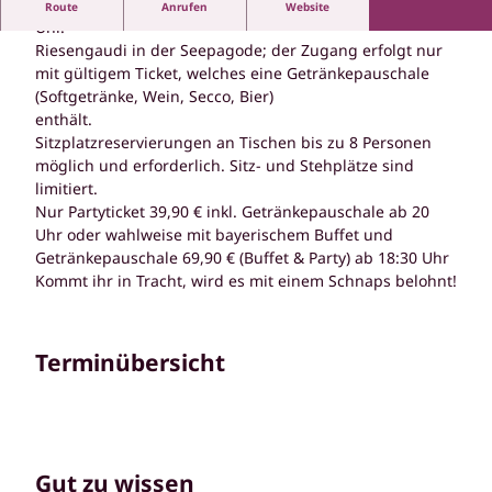
Oktoberfest in der Seepagode mit DJ Snoopy von 20–24
Route
Anrufen
Website
Uhr.
Riesengaudi in der Seepagode; der Zugang erfolgt nur
mit gültigem Ticket, welches eine Getränkepauschale
(Softgetränke, Wein, Secco, Bier)
enthält.
Sitzplatzreservierungen an Tischen bis zu 8 Personen
möglich und erforderlich. Sitz- und Stehplätze sind
limitiert.
Nur Partyticket 39,90 € inkl. Getränkepauschale ab 20
Uhr oder wahlweise mit bayerischem Buffet und
Getränkepauschale 69,90 € (Buffet & Party) ab 18:30 Uhr
Kommt ihr in Tracht, wird es mit einem Schnaps belohnt!
Terminübersicht
Gut zu wissen