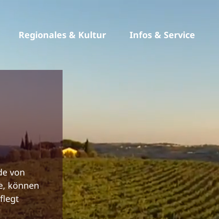
Regionales & Kultur
Infos & Service
S
ide von
de, können
flegt