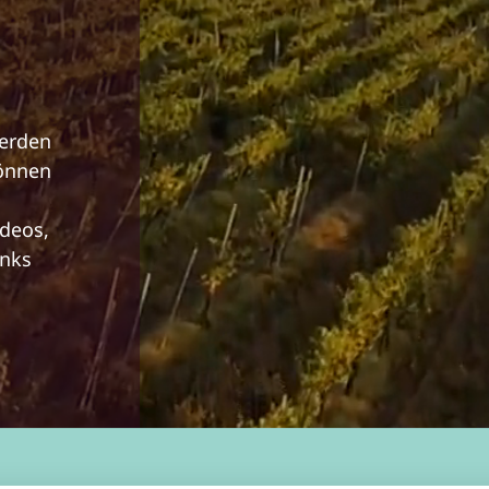
werden
können
ideos,
inks